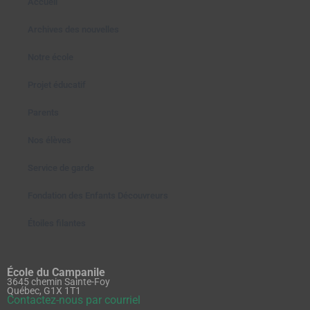
Accueil
Archives des nouvelles
Notre école
Projet éducatif
Parents
Nos élèves
Service de garde
Fondation des Enfants Découvreurs
Étoiles filantes
École du Campanile
3645 chemin Sainte-Foy
Québec, G1X 1T1
Contactez-nous par courriel