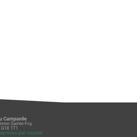
du Campanile
emin Sainte-Foy
 G1X 1T1
ez-nous par courriel