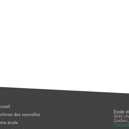
cueil
École 
chives des nouvelles
3645 ch
Québec,
tre école
Contact