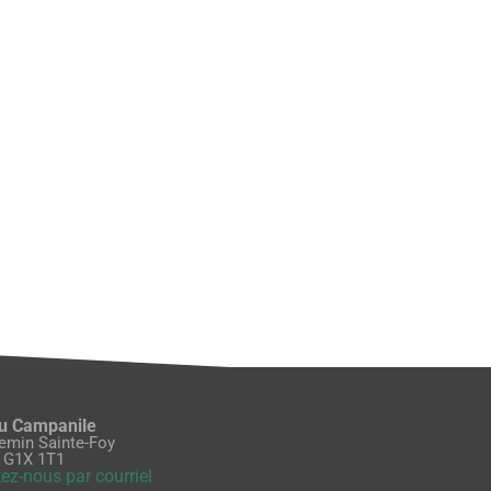
du Campanile
emin Sainte-Foy
 G1X 1T1
ez-nous par courriel