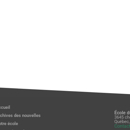
cueil
École 
chives des nouvelles
3645 ch
Québec,
tre école
Contact