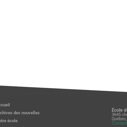
cueil
École 
chives des nouvelles
3645 ch
Québec,
tre école
Contact