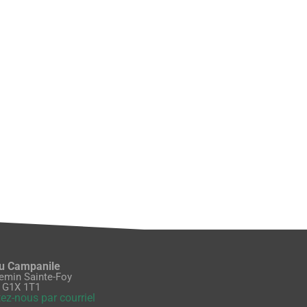
du Campanile
emin Sainte-Foy
 G1X 1T1
ez-nous par courriel