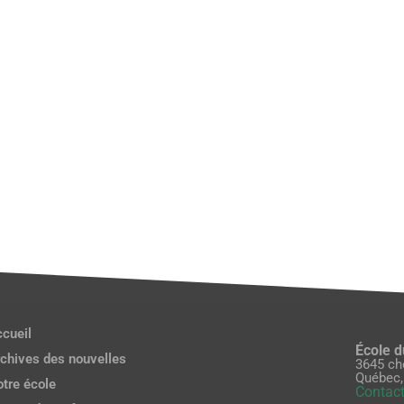
cueil
École 
chives des nouvelles
3645 ch
Québec,
tre école
Contact