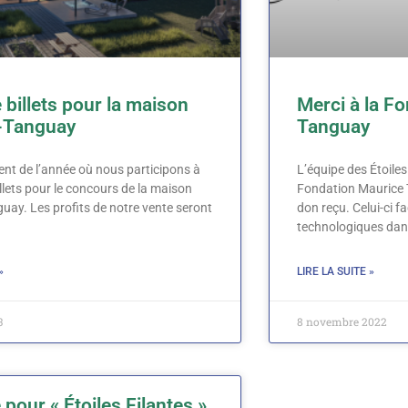
 billets pour la maison
Merci à la F
-Tanguay
Tanguay
ent de l’année où nous participons à
L’équipe des Étoiles
illets pour le concours de la maison
Fondation Maurice 
uay. Les profits de notre vente seront
don reçu. Celui-ci fac
technologiques dans 
»
LIRE LA SUITE »
3
8 novembre 2022
 pour « Étoiles Filantes »